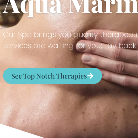
Aqua Marine
Our Spa brings you quality therapeuti
services are waiting for you; Lay bac
See Top Notch Therapies