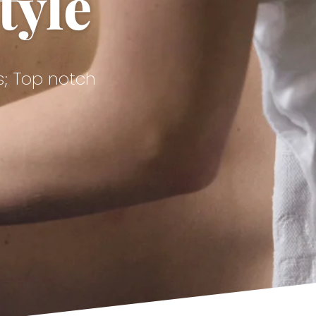
tyle
s; Top notch