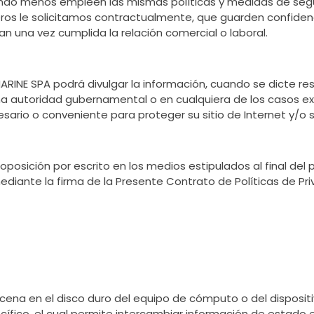
ando menos empleen las mismas políticas y medidas de se
eros le solicitamos contractualmente, que guarden confiden
n una vez cumplida la relación comercial o laboral.
INE SPA podrá divulgar la información, cuando se dicte re
 una autoridad gubernamental o en cualquiera de los casos ex
sario o conveniente para proteger su sitio de Internet y/o 
oposición por escrito en los medios estipulados al final del
ediante la firma de la Presente Contrato de Políticas de P
ena en el disco duro del equipo de cómputo o del disposit
cífico, el cual permite intercambiar información de estado en