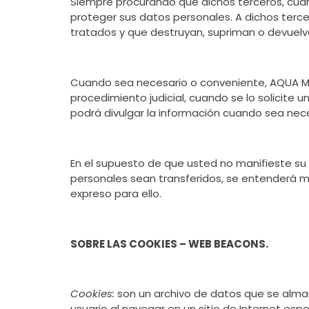
Siempre procurando que dichos terceros, cu
proteger sus datos personales. A dichos terc
tratados y que destruyan, supriman o devuelva
Cuando sea necesario o conveniente, AQUA MAR
procedimiento judicial, cuando se lo solicite
podrá divulgar la información cuando sea nece
En el supuesto de que usted no manifieste su 
personales sean transferidos, se entenderá m
expreso para ello.
SOBRE LAS COOKIES – WEB BEACONS.
Cookies:
son un archivo de datos que se almac
usuario al navegar en un sitio de Internet espe