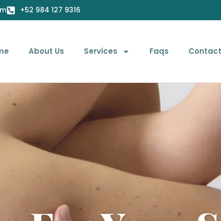
om
+52 984 127 9316
me
About Us
Services
Faqs
Contact