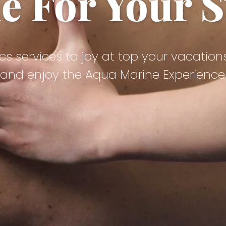
 For Your S
cs services to joy at top your vacation
k and enjoy the Aqua Marine Experience