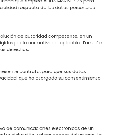
guridad que emplea AQUA MARINE SPA para
cialidad respecto de los datos personales
solución de autoridad competente, en un
igidos por la normatividad aplicable. También
sus derechos.
 presente contrato, para que sus datos
rivacidad, que ha otorgado su consentimiento
ivo de comunicaciones electrónicas de un
tre dicho sitio y el navegador del usuario. La